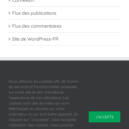
Connexion
Flux des publications
Flux des commentaires
Site de WordPress-FR
Nous utilisons les cookies afin de fournir
les services et fonctionnalités proposés
sur notre site et afin d’améliorer
l’expérience de nos utilisateurs. Les
cookies sont des données qui sont
téléchargés ou stockés sur votre
ordinateur ou sur tout autre appareil. En
J'ACCEPTE
cliquant sur ”J’accepte”, vous acceptez
l’utilisation des cookies. Vous pourrez
Copyright 2019 FRGS Clunisois |
Conditions générales de vente
-