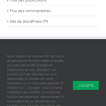
Flux des publications
Flux des commentaires
Site de WordPress-FR
Nous utilisons les cookies afin de fournir
les services et fonctionnalités proposés
sur notre site et afin d’améliorer
l’expérience de nos utilisateurs. Les
cookies sont des données qui sont
téléchargés ou stockés sur votre
ordinateur ou sur tout autre appareil. En
J'ACCEPTE
cliquant sur ”J’accepte”, vous acceptez
l’utilisation des cookies. Vous pourrez
Copyright 2019 FRGS Clunisois |
Conditions générales de vente
-
toujours les désactiver ultérieurement. Si
Politique de confidentialité
-
Mentions légales
vous supprimez ou désactivez nos
Site Internet créé par Topaz Communication
cookies, vous pourriez rencontrer des