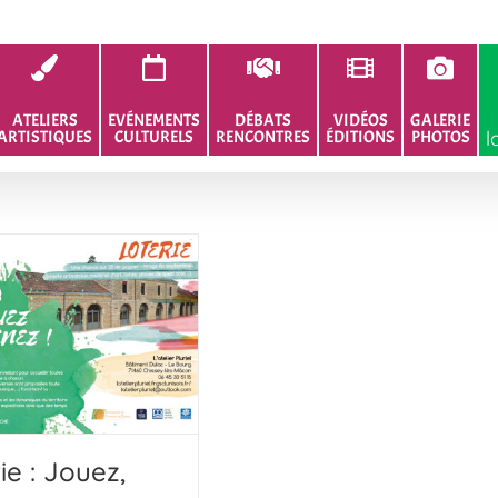
ATELIERS
EVÉNEMENTS
DÉBATS
VIDÉOS
GALERIE
l
ARTISTIQUES
CULTURELS
RENCONTRES
ÉDITIONS
PHOTOS
ie : Jouez,