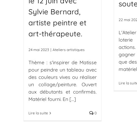
le 12 juin avec
soute
Sylvie Bernard,
22 mai 20
artiste peintre et
art-thérapeute.
L'Atelie
loteri
actions
24 mai 2023
|
Ateliers artistiques
gagner 
que des
Thème : s'inspirer de Matisse
matérie
pour peindre un tableau avec
des couleurs vives ou réaliser
Lire la suit
un collage/peinture. Ouvert
aux débutants et confirmés.
Matériel fourni. En
[...]
Lire la suite
0