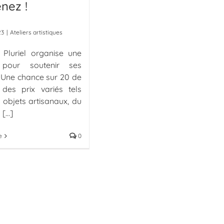
nez !
23
|
Ateliers artistiques
r Pluriel organise une
e pour soutenir ses
. Une chance sur 20 de
des prix variés tels
 objets artisanaux, du
l
[...]
e
0